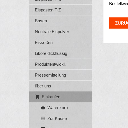
Bestellwer
Eispasten T-Z
Basen
ZURÜ
Neutrale Eispulver
Eissoßen
Liköre dickflüssig
Produktentwickl.
Pressemitteilung
über uns
Einkaufen
Warenkorb
Zur Kasse