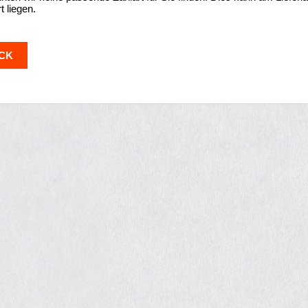
t liegen.
CK