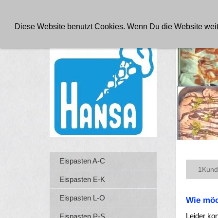
FABRIKVERKAUF PRODUKTE FÜR DAS EISCAFE
AGB
Diese Website benutzt Cookies. Wenn Du die Website weite
Eispasten A-C
1
Kund
Eispasten E-K
Eispasten L-O
Wie möc
Leider ko
Eispasten P-S