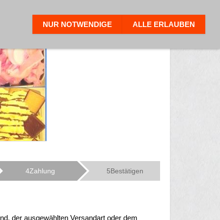
TZ
VERSAND
HILFE
NUR NOTWENDIGE
ALLE ERLAUBEN
4
Zahlung
5
Bestätigen
land, der ausgewählten Versandart oder dem