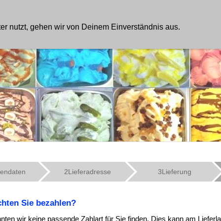
IMPRESSUM
WIDERRUFSRECHT
DATENSCHU
r nutzt, gehen wir von Deinem Einverständnis aus.
endaten
2
Lieferadresse
3
Lieferung
hten Sie bezahlen?
nnten wir keine passende Zahlart für Sie finden. Dies kann am Liefer