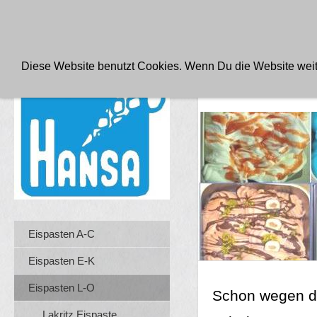
FABRIKVERKAUF PRODUKTE FÜR DAS EISCAFE
AGB
Diese Website benutzt Cookies. Wenn Du die Website weite
LAKRITZ E
Eispasten A-C
Eispasten E-K
Eispasten L-O
Schon wegen de
Lakritz Eispaste