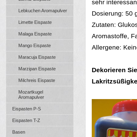
sehr interessan
Lebkuchen Aromapulver
Dosierung: 50 g
Limette Eispaste
Zutaten: Glukos
Malaga Eispaste
Aromastoffe, Fa
Mango Eispaste
Allergene: Kein
Maracuja Eispaste
Marzipan Eispaste
Dekorieren Sie
Milchreis Eispaste
Lakritzsüßigke
Mozartkugel
Aromapulver
Eispasten P-S
Eispasten T-Z
Basen