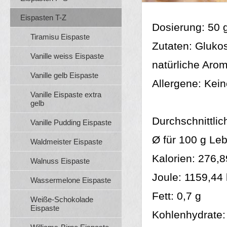
Eispasten T-Z
Dosierung: 50 
Tiramisu Eispaste
Zutaten: Gluko
Vanille weiss Eispaste
natürliche Arom
Vanille gelb Eispaste
Allergene: Kein
Vanille Eispaste extra
gelb
Durchschnittli
Vanille Pudding Eispaste
Ø für 100 g Leb
Waldmeister Eispaste
Kalorien: 276,8
Walnuss Eispaste
Joule: 1159,44
Wassermelone Eispaste
Fett: 0,7 g
Weiße-Schokolade
Eispaste
Kohlenhydrate: