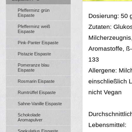
Pfefferminz grün
Dosierung: 50 
Eispaste
Zutaten: Glukos
Pfefferminz weiß
Eispaste
Milcherzeugnis,
Pink-Panter Eispaste
Aromastoffe, ß-
Pistazie Eispaste
133
Pomeranze blau
Allergene: Mil
Eispaste
einschließlich L
Rosmarin Eispaste
nicht Vegan
Rumtrüffel Eispaste
Sahne-Vanille Eispaste
Durchschnittli
Schokolade
Aromapulver
Lebensmittel:
Spekulatius Eispaste